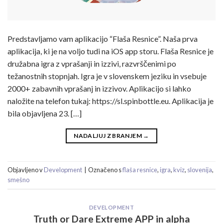
Predstavljamo vam aplikacijo “Flaša Resnice”. Naša prva
aplikacija, ki je na voljo tudi na iOS app storu. Flaša Resnice je
družabna igra z vprašanji in izzivi, razvrščenimi po
težanostnih stopnjah. Igra je v slovenskem jeziku in vsebuje
2000+ zabavnih vprašanj in izzivov. Aplikacijo si lahko
naložite na telefon tukaj: https://sl.spinbottle.eu. Aplikacija je
bila objavljena 23. […]
NADALJUJ Z BRANJEM
→
Objavljeno v
Development
|
Označeno s
flaša resnice
,
igra
,
kviz
,
slovenija
,
smešno
DEVELOPMENT
Truth or Dare Extreme APP in alpha