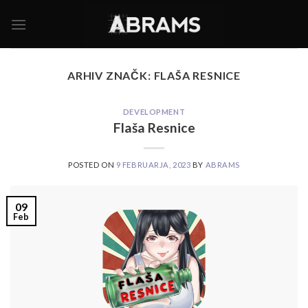
Skoči
na
vsebino
ARHIV ZNAČK:
FLAŠA RESNICE
DEVELOPMENT
Flaša Resnice
POSTED ON
9 FEBRUARJA, 2023
BY
ABRAMS
09
Feb