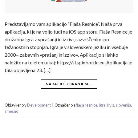
Predstavljamo vam aplikacijo “Flaša Resnice”. Naša prva
aplikacija, ki je na voljo tudi na iOS app storu. Flaša Resnice je
družabna igra z vprašanji in izzivi, razvrščenimi po
težanostnih stopnjah. Igra je v slovenskem jeziku in vsebuje
2000+ zabavnih vprašanj in izzivov. Aplikacijo si lahko
naložite na telefon tukaj: https://sl.spinbottle.eu. Aplikacija je
bila objavljena 23. […]
NADALJUJ Z BRANJEM
→
Objavljeno v
Development
|
Označeno s
flaša resnice
,
igra
,
kviz
,
slovenija
,
smešno