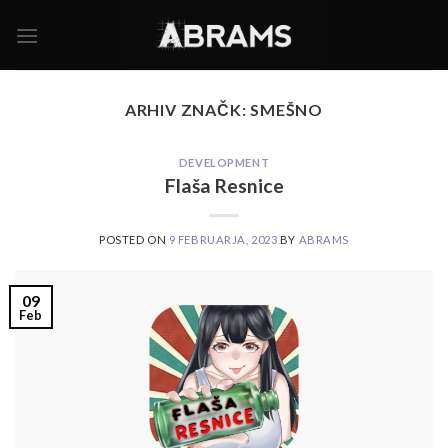
Skoči
na
vsebino
ARHIV ZNAČK:
SMEŠNO
DEVELOPMENT
Flaša Resnice
POSTED ON
9 FEBRUARJA, 2023
BY
ABRAMS
09
Feb